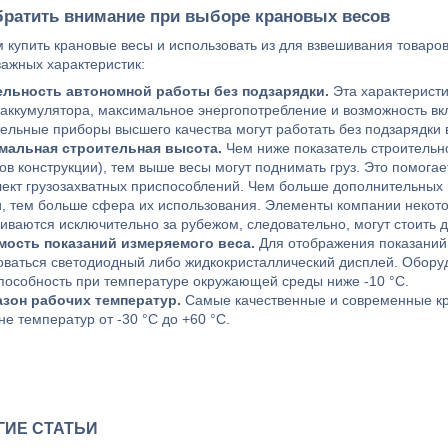
братить внимание при выборе крановых весов
 купить крановые весы и использовать из для взвешивания товаро
важных характеристик:
ельность автономной работы без подзарядки.
Эта характеристик
 аккумулятора, максимальное энергопотребление и возможность вк
ельные приборы высшего качества могут работать без подзарядки в
мальная строительная высота.
Чем ниже показатель строительно
ов конструкции), тем выше весы могут поднимать груз. Это помога
ект грузозахватных приспособлений. Чем больше дополнительных 
и, тем больше сфера их использования. Элементы компании некот
ливаются исключительно за рубежом, следовательно, могут стоить 
ость показаний измеряемого веса.
Для отображения показаний
оваться светодиодный либо жидкокристаллический дисплей. Обору
пособность при температуре окружающей среды ниже -10 °С.
зон рабочих температур.
Самые качественные и современные кр
е температур от -30 °С до +60 °С.
ГИЕ СТАТЬИ