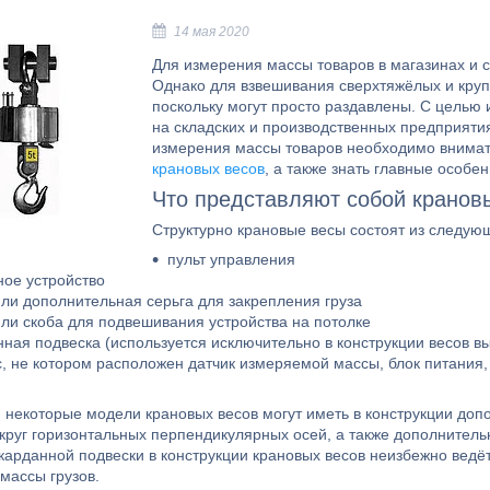
14 мая 2020
Для измерения массы товаров в магазинах и 
Однако для взвешивания сверхтяжёлых и крупн
поскольку могут просто раздавлены. С целью
на складских и производственных предприяти
измерения массы товаров необходимо внимате
крановых весов
, а также знать главные особе
Что представляют собой кранов
Структурно крановые весы состоят из следую
пульт управления
ное устройство
или дополнительная серьга для закрепления груза
или скоба для подвешивания устройства на потолке
нная подвеска (используется исключительно в конструкции весов вы
с, не котором расположен датчик измеряемой массы, блок питания,
, некоторые модели крановых весов могут иметь в конструкции до
круг горизонтальных перпендикулярных осей, а также дополнитель
 карданной подвески в конструкции крановых весов неизбежно ведё
массы грузов.