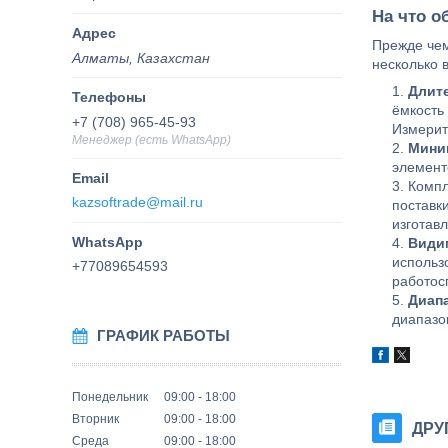
На что о
Прежде чем
Алматы, Казахстан
несколько 
Длит
ёмкость
+7 (708) 965-45-93
Измерит
Менеджер (есть WhatsApp)
Мини
элемент
Компл
kazsoftrade@mail.ru
поставк
изготав
Видим
использ
+77089654593
работос
Диапа
диапазон
ГРАФИК РАБОТЫ
Понедельник
09:00
18:00
Вторник
09:00
18:00
ДРУ
Среда
09:00
18:00