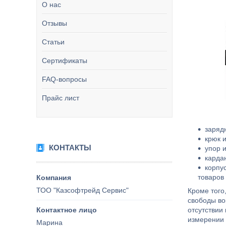
О нас
Отзывы
Статьи
Сертификаты
FAQ-вопросы
Прайс лист
заряд
крюк 
КОНТАКТЫ
упор 
карда
корпу
товаров
ТОО "Казсофтрейд Сервис"
Кроме того
свободы во
отсутствии
измерении 
Марина