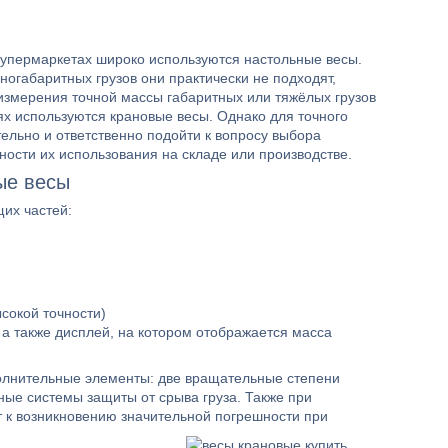
супермаркетах широко используются настольные весы.
огабаритных грузов они практически не подходят,
 измерения точной массы габаритных или тяжёлых грузов
ях используются крановые весы. Однако для точного
льно и ответственно подойти к вопросу выбора
нности их использования на складе или производстве.
ые весы
щих частей:
сокой точности)
 а также дисплей, на котором отображается масса
полнительные элементы: две вращательные степени
ные системы защиты от срыва груза. Также при
т к возникновению значительной погрешности при