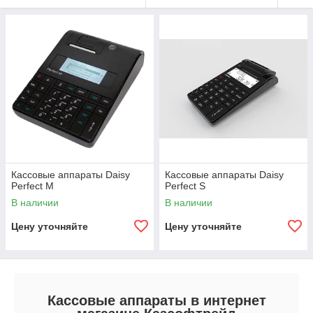
аппараты активно используются во многих
торговых точках, а также учреждениях
различной направленности. Если вам
необходимо купить кассовый аппарат,
обращайтесь в компания Казсофтрейд. У нас
можно найти широкий ассортимент кассовых
аппаратов по выгодным ценам.
Смотреть ассортимент
Кассовые аппараты Daisy
Кассовые аппараты Daisy
Perfect M
Perfect S
В наличии
В наличии
Цену уточняйте
Цену уточняйте
Кассовые аппараты в интернет