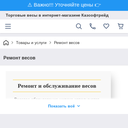
⚠️ Важно!!! Уточняйте цены 👉
Торговые весы в интернет-магазине Казсофтрейд
Товары и услуги
Ремонт весов
Ремонт весов
Ремонт и обслуживание весов
Весовое оборудование широко используется
в различных торговых и промышленных
Показать всё
предприятиях. Вне зависимости от
интенсивности работы и сферы
использования, любые весы рано или поздно
ломаются. Если весовое оборудование