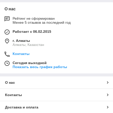
Что мы предлагаем заказчикам по
О нас
услуге ремонта весов
Рейтинг не сформирован
Обратившись в «Фирму Казсофтрейд», вы сможете
Менее 5 отзывов за последний год
рассчитывать на полный пакет услуг в сфере ремонта
весового оборудования:
Работает с 06.02.2015
г. Алматы
Алматы, Казахстан
Плановое сервисное
Контакты
обслуживание.
Сегодня выходной
Любое технологически сложное устройство, в том
Показать весь график работы
числе весы, нуждаются в периодической проверке
работоспособности. Специалисты компании
«Фирма Казсофтрейд» всегда готовы провести
О нас
плановое техническое обслуживание весового
оборудования любого типа.
Контакты
Доставка и оплата