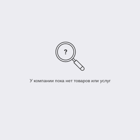
вышло из строя, необходимо обратиться в
квалифицированный сервисный центр, такой
как «Фирма Казсофтрейд». Наши
специалисты готовы устранить любую
неисправность в работе весового
оборудования в максимально короткие сроки.
Смотреть ассортимент
У компании пока нет товаров или услуг