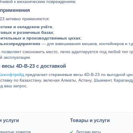
ойчивой к механическим повреждениям.
 применения
23 активно применяются:
стике и складском учёте
;
товых и розничных базах
;
оительных и производственных цехах
;
льхозпредприятиях
— для взвешивания мешков, контейнеров и т.д
 позволяет сэкономить место, легко адаптируется под любой тип г
й эксплуатации.
 весы 4D-B-23 с доставкой
Казсофтрейд
предлагает стержневые весы 4D-B-23 по выгодной це
ставку по Казахстану, включая Алматы, Астану, Шымкент, Караганд
д ваш запрос.
и услуги
Товары и услуги
печатью этикеток
Детские весы