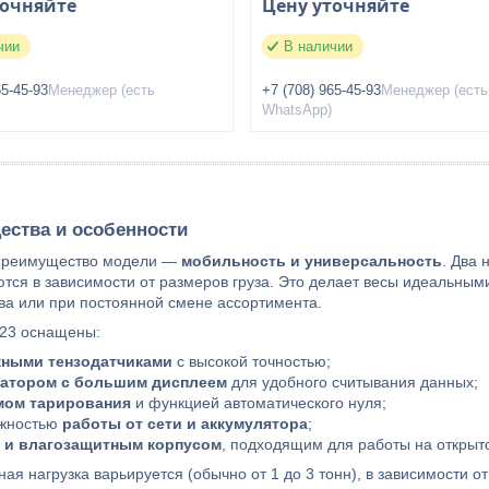
точняйте
Цену уточняйте
чии
В наличии
65-45-93
Менеджер (есть
+7 (708) 965-45-93
Менеджер (есть
WhatsApp)
ества и особенности
преимущество модели —
мобильность и универсальность
. Два
ся в зависимости от размеров груза. Это делает весы идеальными
ва или при постоянной смене ассортимента.
-23 оснащены:
ными тензодатчиками
с высокой точностью;
атором с большим дисплеем
для удобного считывания данных;
мом тарирования
и функцией автоматического нуля;
жностью
работы от сети и аккумулятора
;
 и влагозащитным корпусом
, подходящим для работы на открыто
ая нагрузка варьируется (обычно от 1 до 3 тонн), в зависимости 