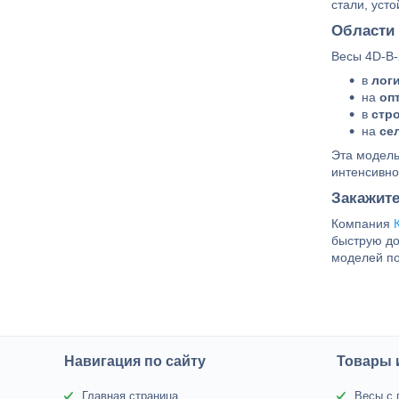
стали, уст
Области
Весы 4D-B-
в
логи
на
оп
в
стр
на
се
Эта модель
интенсивно
Закажите
Компания
быструю до
моделей по
Навигация по сайту
Товары 
Главная страница
Весы с 