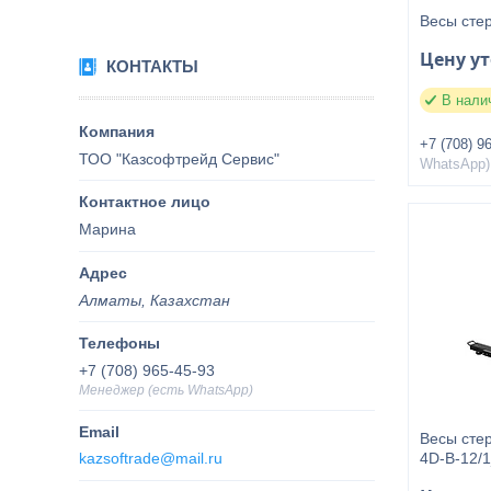
Весы сте
Цену у
КОНТАКТЫ
В нали
+7 (708) 9
ТОО "Казсофтрейд Сервис"
WhatsApp)
Марина
Алматы, Казахстан
+7 (708) 965-45-93
Менеджер (есть WhatsApp)
Весы сте
kazsoftrade@mail.ru
4D-B-12/