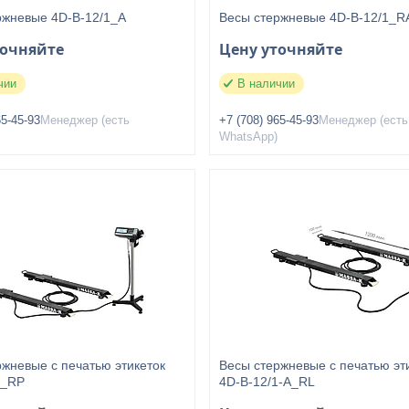
ржневые 4D-B-12/1_А
Весы стержневые 4D-B-12/1_R
точняйте
Цену уточняйте
чии
В наличии
65-45-93
Менеджер (есть
+7 (708) 965-45-93
Менеджер (есть
WhatsApp)
ржневые с печатью этикеток
Весы стержневые с печатью эт
1_RP
4D-B-12/1-А_RL