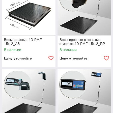
можно на сайте, используя удобную навигацию. Мы
предлагаем самые приемлемые цены и доставку в любой
регион Казахстана. Если вам необходима дополнительная
информация, то можно воспользоваться услугой обратного
звонка. Наш специалист прекрасно разбирается в
технических характеристиках и поможет вам сделать
оптимальный выбор.
Весы врезные 4D-PMF-
Весы врезные с печатью
15/12_AВ
этикеток 4D-PMF-15/12_RP
В наличии
В наличии
Цену уточняйте
Цену уточняйте