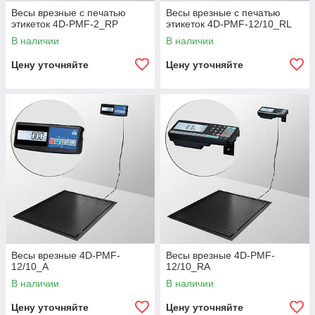
Весы врезные с печатью
Весы врезные с печатью
Такие весы применяются на различных
этикеток 4D-PMF-2_RP
этикеток 4D-PMF-12/10_RL
производствах, где подается сырьё, а помещение
В наличии
В наличии
не предусматривает размещения весового
оборудования с пандусами и ступеньками. Такие
Цену уточняйте
Цену уточняйте
модели монтируют прямо в пол, что позволяет
удобно взвешивать любой груз на специальных
гидравлических тележках или в пищевой
промышленности рамы для копчения и сушки.
Поэтому врезные весы распространены на
складах, оптовых базах и производственных
цехах. В комплекте к весам идёт металлическая
рама, позволяющей монтировать весы в пол.
Такая установка помогает сэкономить
Весы врезные 4D-PMF-
Весы врезные 4D-PMF-
производственную площадь и облегчить
12/10_A
12/10_RA
процедуру взвешивания.
В наличии
В наличии
Цену уточняйте
Цену уточняйте