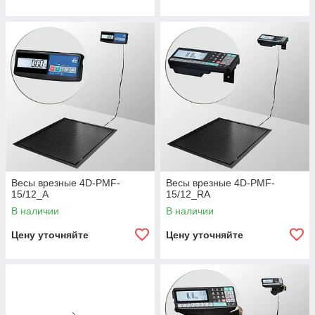
Связаться с нами
Весы Масса-К
Не требуется больших физических затрат, чтобы
закатить груз на весы.
Можно взвешивать габаритный и негабаритный груз.
Их практически невозможно повредить, потому что
исключена неправильная эксплуатация. Такое
оборудование сложно ударить.
Весы врезные 4D-PMF-
Весы врезные 4D-PMF-
Хорошая жёсткость платформы при небольшой
15/12_A
15/12_RA
металлоёмкости.
В наличии
В наличии
Электронное управление поддерживает несколько
языков, распечатывает этикетки и имеет большую
Цену уточняйте
Цену уточняйте
память. Оснащён сканером штрихкодов.
Проводить товарно-учётные операции с
использованием готовых бухгалтерских программ.
Ознакомиться с нашей продукцией и купить весы врезные