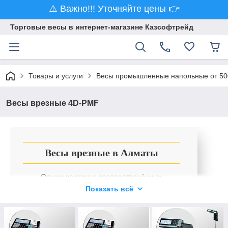
⚠️ Важно!!! Уточняйте цены 👉
Торговые весы в интернет-магазине Казсофтрейд
Товары и услуги
Весы промышленные напольные от 500 
Весы врезные 4D-PMF
Весы врезные в Алматы
Одним из самых распространённых
платформенных весов являются врезные
Показать всё
весы. Они устанавливаются с уровнем пола и
предназначены для взвешивания в
неподвижном состоянии различных грузов и
для выполнения учёта результатов