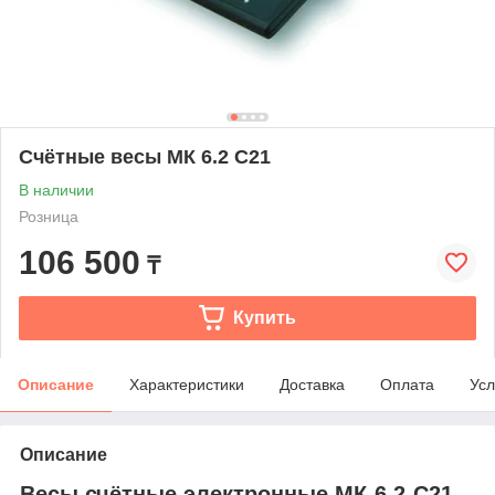
Счётные весы МК 6.2 C21
В наличии
Розница
106 500
₸
Купить
Описание
Характеристики
Доставка
Оплата
Усл
Описание
Весы счётные электронные МК-6.2-С21