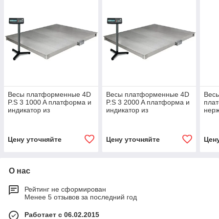
Весы платформенные 4D
Весы платформенные 4D
Весы
P.S 3 1000 A платформа и
P.S 3 2000 A платформа и
пла
индикатор из
индикатор из
нер
нержавеющей стали
нержавеющей стали
печа
RP c
Цену уточняйте
Цену уточняйте
Цен
О нас
Рейтинг не сформирован
Менее 5 отзывов за последний год
Работает с 06.02.2015