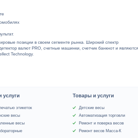
оте
втомобилях
ультат.
ровые позиции в своем сегменте рынка. Широкий спектр
 детектор валют PRO, счетные машинки, счетчик банкнот и являютс
lect Technology.
и услуги
Товары и услуги
печатью этикеток
Детские весы
нские весы
Автоматизация торговли
ленные весы
Ремонт и поверка весов
абораторные
Ремонт весов Масса-К