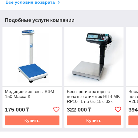
Все условия возврата
Подобные услуги компании
Медицинские весы ВЭМ
Весы регистраторы с
Весы
150 Масса К
печатью этикеток НПВ MK
печа
RP10 -1 на 6кг,15кг,32кг
R2L1
(2 д
175 000
322 000
394
₸
₸
Купить
Купить