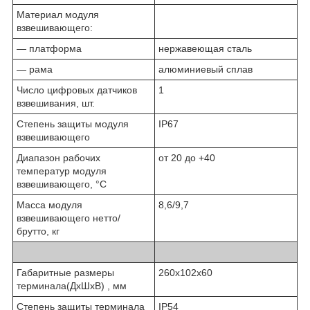
Материал модуля
взвешивающего:
— платформа
нержавеющая сталь
— рама
алюминиевый сплав
Число цифровых датчиков
1
взвешивания, шт.
Степень защиты модуля
IP67
взвешивающего
Диапазон рабочих
от 20 до +40
температур модуля
взвешивающего, °С
Масса модуля
8,6/9,7
взвешивающего нетто/
брутто, кг
Габаритные размеры
260x102x60
терминала(ДхШхВ) , мм
Степень защиты терминала
IP54