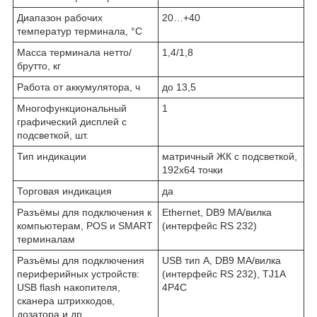
Диапазон рабочих
20…+40
температур терминала, °С
Масса терминала нетто/
1,4/1,8
брутто, кг
Работа от аккумулятора, ч
до 13,5
Многофункциональный
1
графический дисплей с
подсветкой, шт.
Тип индикации
матричный ЖК с подсветкой,
192х64 точки
Торговая индикация
да
Разъёмы для подключения к
Ethernet, DB9 MА/вилка
компьютерам, POS и SMART
(интерфейс RS 232)
терминалам
Разъёмы для подключения
USB тип А, DB9 MА/вилка
периферийных устройств:
(интерфейс RS 232), TJ1A
USB flash накопителя,
4P4C
сканера штрихкодов,
дозатора и др.