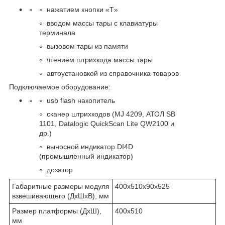
нажатием кнопки «T»
вводом массы тары с клавиатуры
терминала
вызовом тары из памяти
чтением штрихкода массы тары
автоустановкой из справочника товаров
Подключаемое оборудование:
usb flash накопитель
сканер штрихкодов (MJ 4209, АТОЛ SB
1101, Datalogic QuickScan Lite QW2100 и
др.)
выносной индикатор DI4D
(промышленный индикатор)
дозатор
Габаритные размеры модуля
400х510х90х525
взвешивающего (ДхШхВ), мм
Размер платформы (ДхШ),
400х510
мм