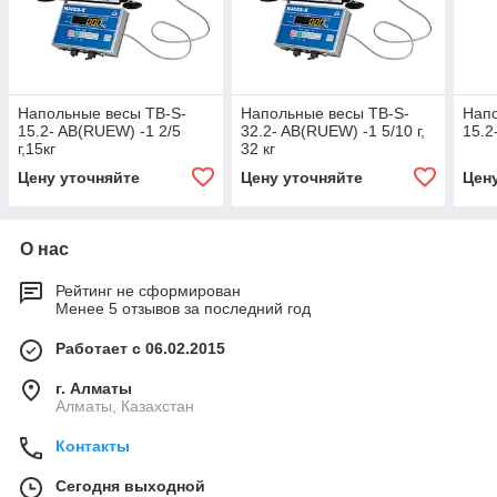
Напольные весы TB-S-
Напольные весы TB-S-
Напо
15.2- AВ(RUEW) -1 2/5
32.2- AВ(RUEW) -1 5/10 г,
15.2
г,15кг
32 кг
Цену уточняйте
Цену уточняйте
Цен
О нас
Рейтинг не сформирован
Менее 5 отзывов за последний год
Работает с 06.02.2015
г. Алматы
Алматы, Казахстан
Контакты
Сегодня выходной