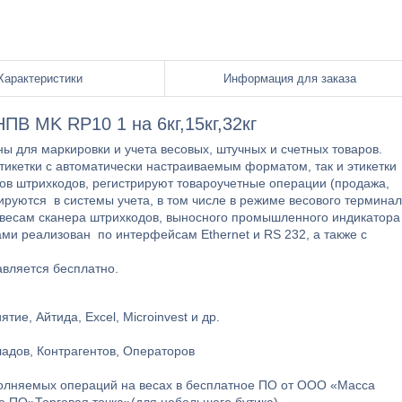
Характеристики
Информация для заказа
ПВ MK RP10 1 на 6кг,15кг,32кг
ы для маркировки и учета весовых, штучных и счетных товаров.
этикетки с автоматически настраиваемым форматом, так и этикетки
в штрихкодов, регистрируют товароучетные операции (продажа,
рируются в системы учета, в том числе в режиме весового термина
 весам сканера штрихкодов, выносного промышленного индикатора
и реализован по интерфейсам Ethernet и RS 232, а также с
вляется бесплатно.
тие, Айтида, Excel, Microinvest и др.
ладов, Контрагентов, Операторов
олняемых операций на весах в бесплатное ПО от ООО «Масса