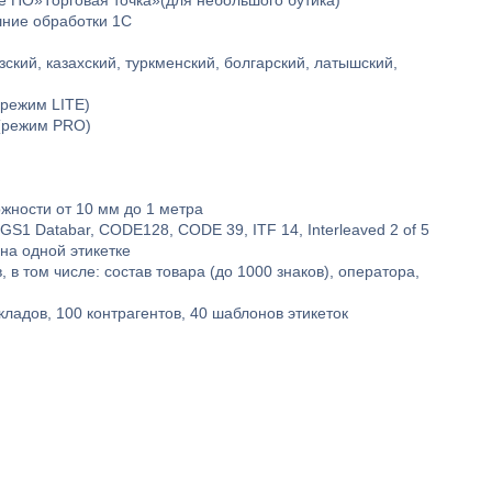
е ПО»Торговая точка»(для небольшого бутика)
шние обработки 1С
ский, казахский, туркменский, болгарский, латышский,
(режим LITE)
(режим PRO)
жности от 10 мм до 1 метра
GS1 Databar, CODE128, CODE 39, ITF 14, Interleaved 2 of 5
на одной этикетке
 в том числе: состав товара (до 1000 знаков), оператора,
кладов, 100 контрагентов, 40 шаблонов этикеток