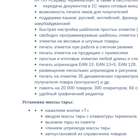
К» ПО «Сервер терминалов», а также в бесплатно
передача документов в 1С через готовые вне
возможность печати чеков для покупателей
поддержка языков: русский, английский, француз
азербайджанский
быстрая настройка шаблонов простых этикеток 
свободно программируемые шаблоны этикеток 
этикетки на весовые и штучные товары
печать этикеток при работе в счетном режиме
печать этикеток на продукцию с примесями
простые и итоговые этикетки любой длины и сло
печать штрихкодов EAN 13, EAN 13+5, EAN 128, 
размещение нескольких штрихкодов и рисунков 
печать на этикетке 35 динамических параметров,
получателя товара (контрагент) и др.
память на 20 000 товаров, 300 операторов, 60 с
удобный графический редактор
Установка массы тары:
нажатием кнопки «T»
вводом массы тары с клавиатуры терминала
вызовом тары из памяти
чтением штрихкода массы тары
автоустановкой из справочника товаров