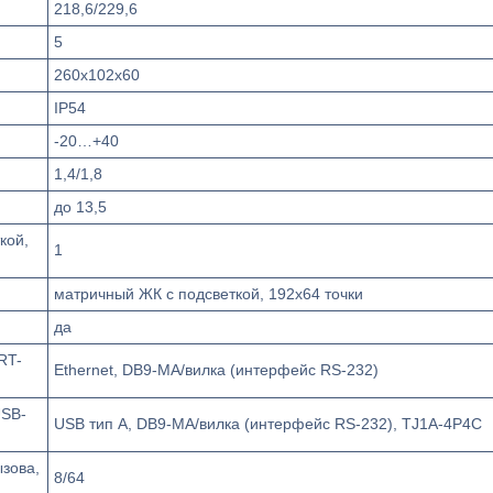
218,6/229,6
5
260x102x60
IP54
-20…+40
1,4/1,8
до 13,5
кой,
1
матричный ЖК с подсветкой, 192х64 точки
да
RT-
Ethernet, DB9-MА/вилка (интерфейс RS-232)
USB-
USB тип А, DB9-MА/вилка (интерфейс RS-232), TJ1A-4P4C
зова,
8/64