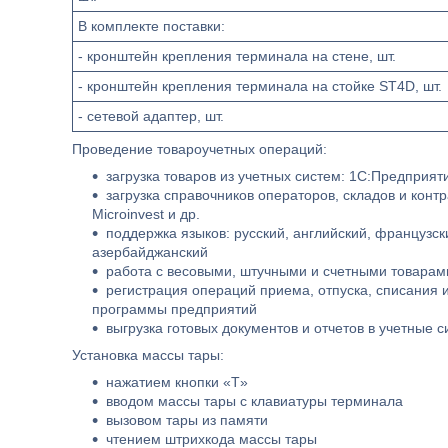
В комплекте поставки:
- кронштейн крепления терминала на стене, шт.
- кронштейн крепления терминала на стойке ST4D, шт.
- сетевой адаптер, шт.
Проведение товароучетных операций:
загрузка товаров из учетных систем: 1С:Предприятие
загрузка справочников операторов, складов и контр
Microinvest и др.
поддержка языков: русский, английский, французски
азербайджанский
работа с весовыми, штучными и счетными товарам
регистрация операций приема, отпуска, списания 
программы предприятий
выгрузка готовых документов и отчетов в учетные си
Установка массы тары:
нажатием кнопки «T»
вводом массы тары с клавиатуры терминала
вызовом тары из памяти
чтением штрихкода массы тары