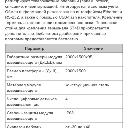
регистрирует товароучетные операции (прием, отпуск,
списание, инвентаризация), интегрируется в системы учета.
Обмен информацией реализован по интерфейсам Ethernet и
RS-232, а также с помощью USB-flash накопителя. Крепление
терминала к стене входит в комплект поставки. Переносная
стойка для крепления терминала ST4D приобретается
дополнительно. Библиотека драйверов и прикладных
программ предоставляется бесплатно.
Параметр
Значение
Габаритные размеры модуля
2000х1500х95
взвешивающего (ДхШхВ), мм
Размер платформы (ДхШ),
2000х1500
мм
Материал модуля
конструкционная сталь
взвешивающего
Число цифровых датчиков
4
взвешивания, шт.
Степень защиты модуля
IP68
взвешивающего
Диапазон рабочих
от -30 до +40