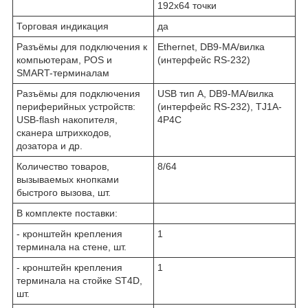
192х64 точки
Торговая индикация
да
Разъёмы для подключения к
Ethernet, DB9-MА/вилка
компьютерам, POS и
(интерфейс RS-232)
SMART-терминалам
Разъёмы для подключения
USB тип А, DB9-MА/вилка
периферийных устройств:
(интерфейс RS-232), TJ1A-
USB-flash накопителя,
4P4C
сканера штрихкодов,
дозатора и др.
Количество товаров,
8/64
вызываемых кнопками
быстрого вызова, шт.
В комплекте поставки:
- кронштейн крепления
1
терминала на стене, шт.
- кронштейн крепления
1
терминала на стойке ST4D,
шт.