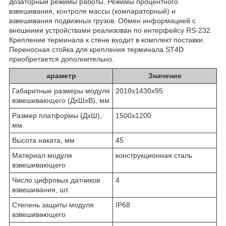
дозаторный режимы работы. Режимы процентного
взвешивания, контроля массы (компараторный) и
взвешивания подвижных грузов. Обмен информацией с
внешними устройствами реализован по интерфейсу RS-232.
Крепление терминала к стене входит в комплект поставки.
Переносная стойка для крепления терминала ST4D
приобретается дополнительно.
араметр
Значение
Габаритные размеры модуля
2010х1430х95
взвешивающего (ДхШхВ), мм
Размер платформы (ДхШ),
1500х1200
мм
Высота наката, мм
45
Материал модуля
конструкционная сталь
взвешивающего
Число цифровых датчиков
4
взвешивания, шт.
Степень защиты модуля
IP68
взвешивающего