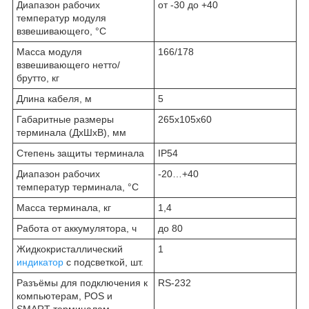
Диапазон рабочих
от -30 до +40
температур модуля
взвешивающего, °С
Масса модуля
166/178
взвешивающего нетто/
брутто, кг
Длина кабеля, м
5
Габаритные размеры
265x105x60
терминала (ДхШхВ), мм
Степень защиты терминала
IP54
Диапазон рабочих
-20…+40
температур терминала, °С
Масса терминала, кг
1,4
Работа от аккумулятора, ч
до 80
Жидкокристаллический
1
индикатор
с подсветкой, шт.
Разъёмы для подключения к
RS-232
компьютерам, POS и
SMART-терминалам