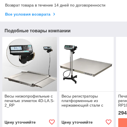
Возврат товара в течение 14 дней по договоренности
Все условия возврата
Подобные товары компании
Весы низкопрофильные с
Весы регистраторы
Печ
печатью этикеток 4D-LA.S-
платформенные из
реги
2_RP
нержавеющей стали с
RP1
печатью этикеток 4D P.S 2
294
RP c НПВ на 1500кг
Цену уточняйте
Цену уточняйте