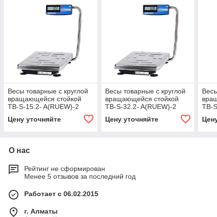
Весы товарные с круглой
Весы товарные с круглой
Весы
вращающейся стойкой
вращающейся стойкой
вра
TB-S-15.2- A(RUEW)-2
TB-S-32.2- A(RUEW)-2
TB-S
5/10 г, 32 кг
10/20
Цену уточняйте
Цену уточняйте
Цен
О нас
Рейтинг не сформирован
Менее 5 отзывов за последний год
Работает с 06.02.2015
г. Алматы