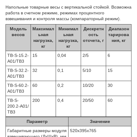
Напольные товарные весы с вертикальной стойкой. Возможна
работа в счетном режиме, режимах процентного
взвешивания и контроля массы (компараторный режим).
Модель
Максимал
Минимал
Дискретн
Диапазон
весов
ьная
ьная
ость
тарирова
нагрузка,
нагрузка,
отсчета, г
ния, кг
кг
кг
TB-S-15.2-
15
0,04
2/5
6
A01/ТВ3
TB-S-32.2-
32
0,1
5/10
15
A01/ТВ3
TB-S-60.2-
60
0,2
10/20
30
A01/ТВ3
TB-S-
200
0,4
20/50
60
200.2-A01/
ТВ3
Параметр
Значение
Габаритные размеры модуля
520x395х765
взвешивающего (ДхШхВ), мм