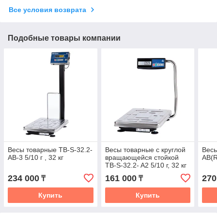
Все условия возврата
Подобные товары компании
Весы товарные TB-S-32.2-
Весы товарные с круглой
Весы
AВ-3 5/10 г , 32 кг
вращающейся стойкой
AВ(R
TB-S-32.2- A2 5/10 г, 32 кг
234 000
161 000
270
₸
₸
Купить
Купить