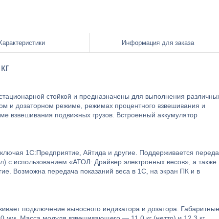
Характеристики
Информация для заказа
кг
стационарной стойкой и предназначены для выполнения различны
ом и дозаторном режиме, режимах процентного взвешивания и
име взвешивания подвижных грузов. Встроенный аккумулятор
включая 1С:Предприятие, Айтида и другие. Поддерживается перед
л) с использованием «АТОЛ: Драйвер электронных весов», а также
гие. Возможна передача показаний веса в 1С, на экран ПК и в
вает подключение выносного индикатора и дозатора. Габаритны
мм. Масса модуля взвешивающего — 11,0 кг (нетто) и 12,3 кг