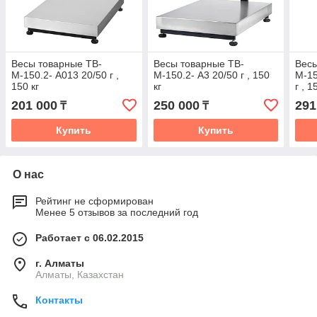
Весы товарные TB-
Весы товарные TB-
Весы
М-150.2- А013 20/50 г ,
М-150.2- А3 20/50 г , 150
М-15
150 кг
кг
г , 1
201 000
250 000
291
₸
₸
Купить
Купить
О нас
Рейтинг не сформирован
Менее 5 отзывов за последний год
Работает с 06.02.2015
г. Алматы
Алматы, Казахстан
Контакты