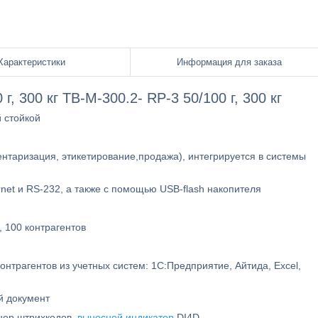
Характеристики
Информация для заказа
, 300 кг TB-М-300.2- RР-3 50/100 г, 300 кг
 стойкой
ентаризация, этикетирование,продажа), интегрируется в системы
t и RS-232, а также с помощью USB-flash накопителя
, 100 контрагентов
контрагентов из учетных систем: 1С:Предприятие, Айтида, Excel,
ый документ
анер штрихкодов,
выносной индикатор
DI4D