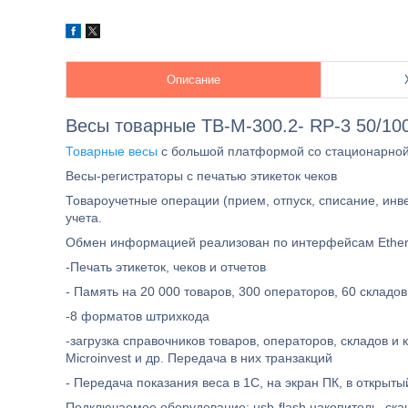
Описание
Весы товарные TB-М-300.2- RР-3 50/100 г
Товарные весы
с большой платформой со стационарной
Весы-регистраторы с печатью этикеток чеков
Товароучетные операции (прием, отпуск, списание, инв
учета.
Обмен информацией реализован по интерфейсам Etherne
-Печать этикеток, чеков и отчетов
- Память на 20 000 товаров, 300 операторов, 60 складов
-8 форматов штрихкода
-загрузка справочников товаров, операторов, складов и 
Microinvest и др. Передача в них транзакций
- Передача показания веса в 1С, на экран ПК, в открыт
Подключаемое оборудование: usb-flash накопитель, ск