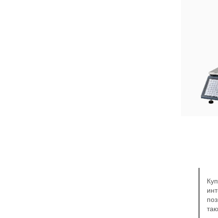
Куп
инт
поз
так