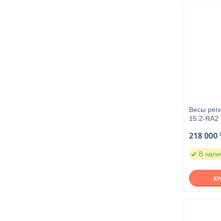
Весы рег
15.2-RA2
218 000 
В нали
К