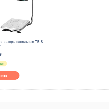
истраторы напольные TB-S-
2
₸
чии
УПИТЬ