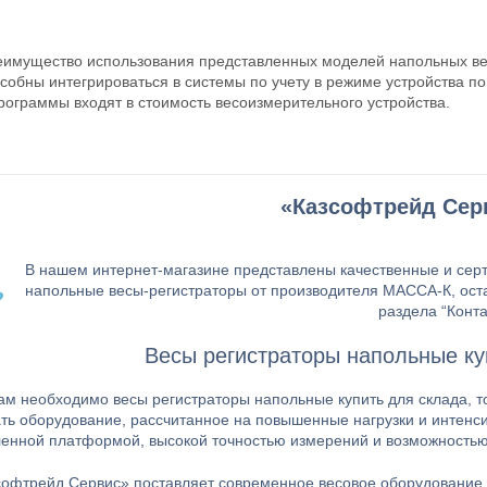
имущество использования представленных моделей напольных весо
собны интегрироваться в системы по учету в режиме устройства 
рограммы входят в стоимость весоизмерительного устройства.
«
Казсофтрейд Сер
В нашем интернет-магазине представлены качественные и сер
напольные весы-регистраторы от производителя МАССА-К, остав
раздела “Конта
Весы регистраторы напольные ку
ам необходимо весы регистраторы напольные купить для склада, то
ть оборудование, рассчитанное на повышенные нагрузки и интен
ленной платформой, высокой точностью измерений и возможностью
офтрейд Сервис» поставляет современное весовое оборудование с