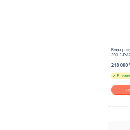
Весы рег
200.2-RA
218 000 
В нали
К