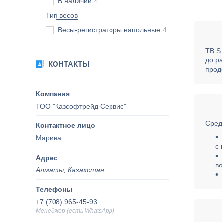
В наличии
4
Тип весов
Весы-регистраторы напольные
4
TB S
до р
КОНТАКТЫ
прод
ТОО "Казсофтрейд Сервис"
Сред
Марина
с
во
Алматы, Казахстан
+7 (708) 965-45-93
Менеджер (есть WhatsApp)