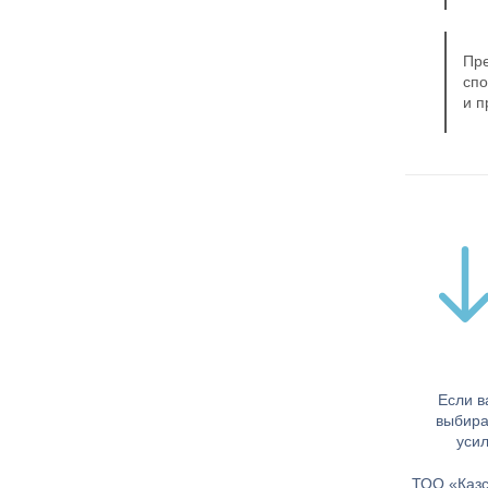
Пре
спо
и п
Если в
выбира
уси
ТОО «Казс