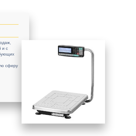
одаж,
 и с
ебующих
кую сферу