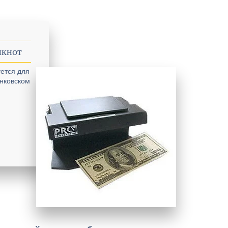
нкнот
уется для
анковском