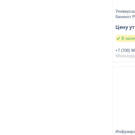
Универса
банкнот 
Цену у
В нали
+7 (708) 9
WhatsApp)
Инфракра