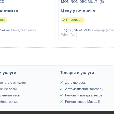
LCD
MONIRON DEC MULTI (5)
точняйте
Цену уточняйте
чии
В наличии
65-45-93
Менеджер (есть
+7 (708) 965-45-93
Менеджер (есть
WhatsApp)
и услуги
Товары и услуги
печатью этикеток
Детские весы
нские весы
Автоматизация торговли
ленные весы
Ремонт и поверка весов
абораторные
Ремонт весов Масса-К