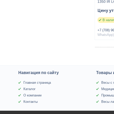
1350 IR 
Цену у
В нали
+7 (708) 9
WhatsApp)
Навигация по сайту
Товары 
Главная страница
Весы с 
Каталог
Медици
О компании
Промыш
Контакты
Весы л