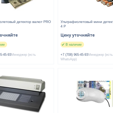
олетовый детектор валют PRO
Ультрафиолетовый мини детек
4 P
точняйте
Цену уточняйте
чии
В наличии
65-45-93
Менеджер (есть
+7 (708) 965-45-93
Менеджер (есть
WhatsApp)