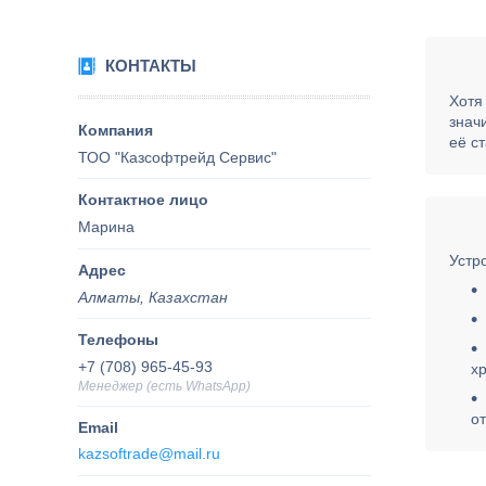
КОНТАКТЫ
Хотя
знач
её с
ТОО "Казсофтрейд Сервис"
Марина
Устр
Алматы, Казахстан
+7 (708) 965-45-93
х
Менеджер (есть WhatsApp)
о
kazsoftrade@mail.ru