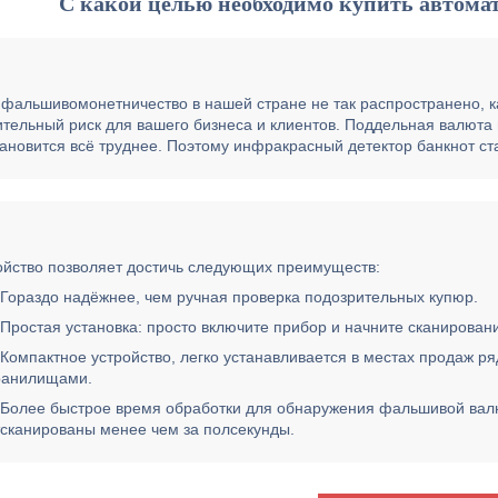
С какой целью необходимо купить автома
 фальшивомонетничество в нашей стране не так распространено, к
ительный риск для вашего бизнеса и клиентов. Поддельная валюта 
тановится всё труднее. Поэтому инфракрасный детектор банкнот 
ойство позволяет достичь следующих преимуществ:
Гораздо надёжнее, чем ручная проверка подозрительных купюр.
Простая установка: просто включите прибор и начните сканирован
Компактное устройство, легко устанавливается в местах продаж р
ранилищами.
Более быстрое время обработки для обнаружения фальшивой валю
тсканированы менее чем за полсекунды.