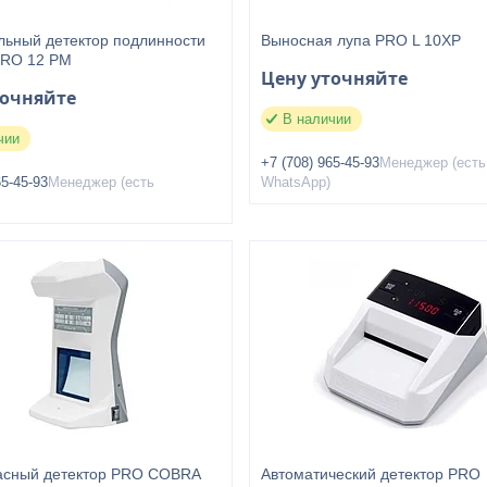
льный детектор подлинности
Выносная лупа PRO L 10XP
PRO 12 PM
Цену уточняйте
точняйте
В наличии
чии
+7 (708) 965-45-93
Менеджер (есть
65-45-93
Менеджер (есть
WhatsApp)
сный детектор PRO COBRA
Автоматический детектор PRO